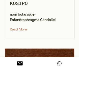
KOSIPO
nom botanique
Entandrophragma Candollei
Read More
IROKO
nom botanique